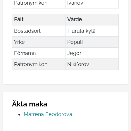
Patronymikon
Ivanov
Fält
Värde
Bostadsort
Tiurula kylä
Yrke
Populi
Förnamn
Jegor
Patronymikon
Nikiforov
Äkta maka
Matrena Feodorova