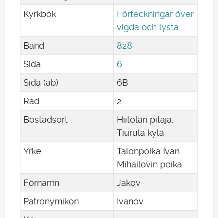
Kyrkbok
Förteckningar över
vigda och lysta
Band
828
Sida
6
Sida (ab)
6B
Rad
2
Bostadsort
Hiitolan pitäjä,
Tiurula kylä
Yrke
Talonpoika Ivan
Mihailovin poika
Förnamn
Jakov
Patronymikon
Ivanov