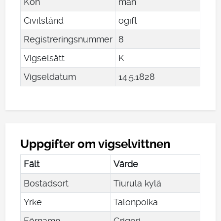
Kön
man
Civilstånd
ogift
Registreringsnummer
8
Vigselsätt
K
Vigseldatum
14
.
5
.
1828
Uppgifter om vigselvittnen
Fält
Värde
Bostadsort
Tiurula kylä
Yrke
Talonpoika
Förnamn
Grigori