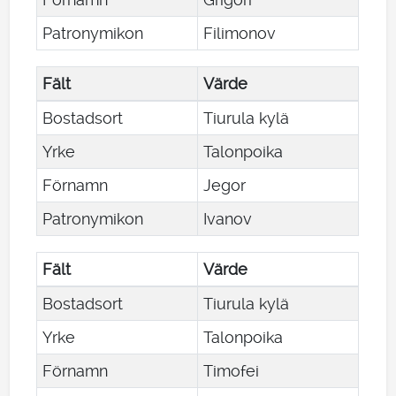
Patronymikon
Filimonov
Fält
Värde
Bostadsort
Tiurula kylä
Yrke
Talonpoika
Förnamn
Jegor
Patronymikon
Ivanov
Fält
Värde
Bostadsort
Tiurula kylä
Yrke
Talonpoika
Förnamn
Timofei