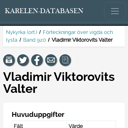
KARELEN-DATABASEN
Nykyrka (ort.)
Förteckningar över vigda och
lysta
Band 920
Vladimir Viktorovits Valter
Vladimir Viktorovits
Valter
Huvuduppgifter
Fält
Värde