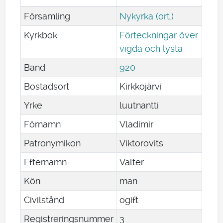
Församling
Nykyrka (ort.)
Kyrkbok
Förteckningar över
vigda och lysta
Band
920
Bostadsort
Kirkkojärvi
Yrke
luutnantti
Förnamn
Vladimir
Patronymikon
Viktorovits
Efternamn
Valter
Kön
man
Civilstånd
ogift
Registreringsnummer
3