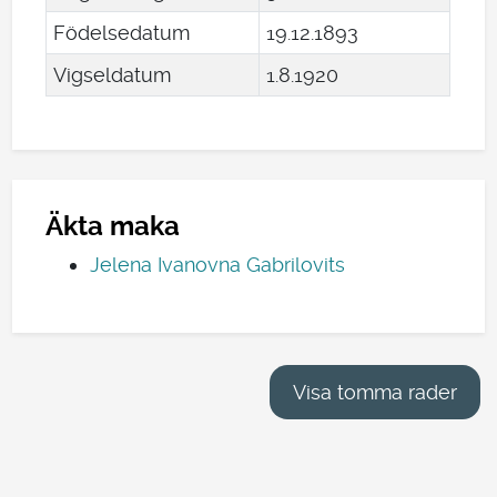
Födelsedatum
19
.
12
.
1893
Vigseldatum
1
.
8
.
1920
Äkta maka
Jelena Ivanovna Gabrilovits
Visa tomma rader