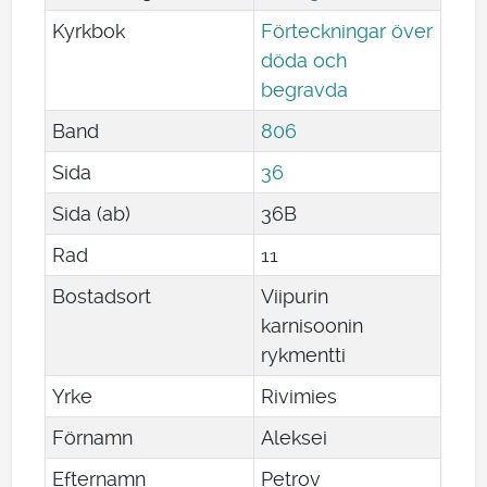
Kyrkbok
Förteckningar över
döda och
begravda
Band
806
Sida
36
Sida (ab)
36B
Rad
11
Bostadsort
Viipurin
karnisoonin
rykmentti
Yrke
Rivimies
Förnamn
Aleksei
Efternamn
Petrov