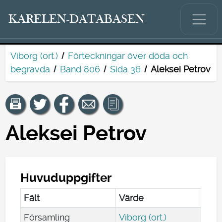
KARELEN-DATABASEN
Viborg (ort.)
Förteckningar över döda och
begravda
Band 806
Sida 36
Aleksei Petrov
Aleksei Petrov
Huvuduppgifter
Fält
Värde
Församling
Viborg (ort.)